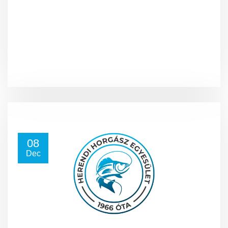
08
Dec