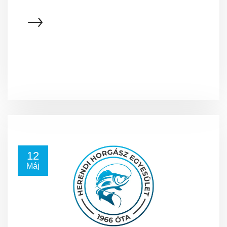
12
Máj