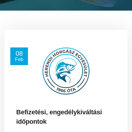
08
Feb
Befizetési, engedélykiváltási
időpontok