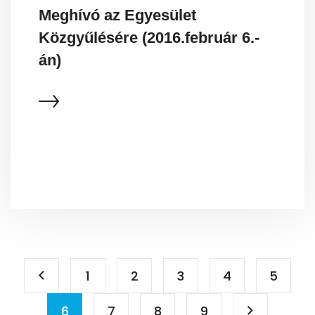
Meghívó az Egyesület
Közgyűlésére (2016.február 6.-
án)
1
2
3
4
5
6
7
8
9