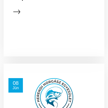
08
Jún