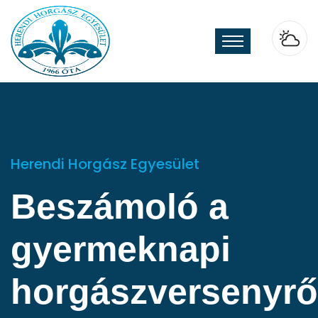
Herendi Horgász Egyesület
Beszámoló a
gyermeknapi
horgászversenyrő